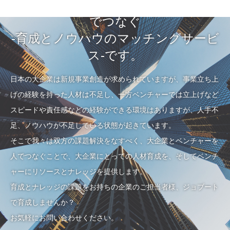
JOBOOTは大企業とベンチャーを人
でつなぐ
-育成とノウハウのマッチングサービ
ス-です。
日本の大企業は新規事業創造が求められていますが、事業立ち上
げの経験を持った人材は不足し、一方ベンチャーでは立上げなど
スピードや責任感などの経験ができる環境はありますが、人手不
足、ノウハウが不足している状態が起きています。
そこで我々は双方の課題解決をなすべく、大企業とベンチャーを
人でつなぐことで、大企業にとっての人材育成を、そしてベンチ
ャーにリソースとナレッジを提供します。
育成とナレッジの課題をお持ちの企業のご担当者様、ジョブート
で育成しませんか？
お気軽にお問い合わせください。