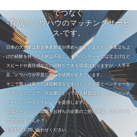
JOBOOTは大企業とベンチャーを人
でつなぐ
-育成とノウハウのマッチングサービ
ス-です。
日本の大企業は新規事業創造が求められていますが、事業立ち上
げの経験を持った人材は不足し、一方ベンチャーでは立上げなど
スピードや責任感などの経験ができる環境はありますが、人手不
足、ノウハウが不足している状態が起きています。
そこで我々は双方の課題解決をなすべく、大企業とベンチャーを
人でつなぐことで、大企業にとっての人材育成を、そしてベンチ
ャーにリソースとナレッジを提供します。
育成とナレッジの課題をお持ちの企業のご担当者様、ジョブート
で育成しませんか？
お気軽にお問い合わせください。