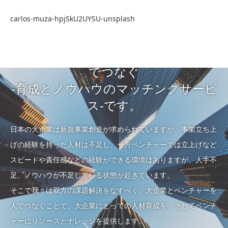
carlos-muza-hpjSkU2UYSU-unsplash
JOBOOTは大企業とベンチャーを人
でつなぐ
-育成とノウハウのマッチングサービ
ス-です。
日本の大企業は新規事業創造が求められていますが、事業立ち上
げの経験を持った人材は不足し、一方ベンチャーでは立上げなど
スピードや責任感などの経験ができる環境はありますが、人手不
足、ノウハウが不足している状態が起きています。
そこで我々は双方の課題解決をなすべく、大企業とベンチャーを
人でつなぐことで、大企業にとっての人材育成を、そしてベンチ
ャーにリソースとナレッジを提供します。